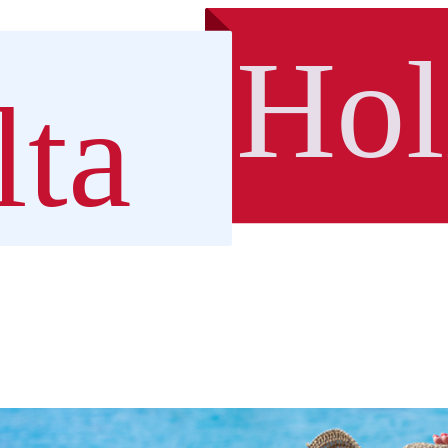
Hol
ta